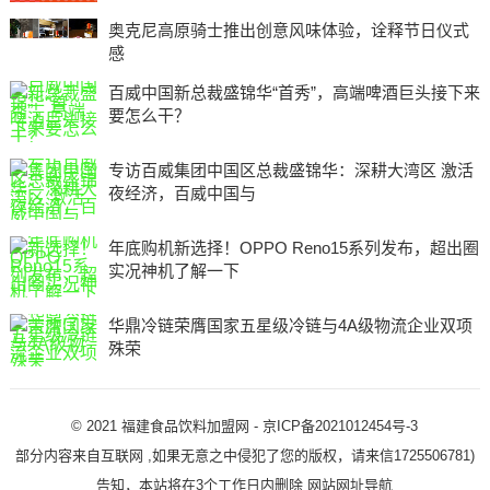
奥克尼高原骑士推出创意风味体验，诠释节日仪式
感
百威中国新总裁盛锦华“首秀”，高端啤酒巨头接下来
要怎么干？
专访百威集团中国区总裁盛锦华：深耕大湾区 激活
夜经济，百威中国与
年底购机新选择！OPPO Reno15系列发布，超出圈
实况神机了解一下
华鼎冷链荣膺国家五星级冷链与4A级物流企业双项
殊荣
© 2021
福建食品饮料加盟网
-
京ICP备2021012454号-3
部分内容来自互联网 ,如果无意之中侵犯了您的版权，请来信1725506781)
告知，本站将在3个工作日内删除
网站网址导航