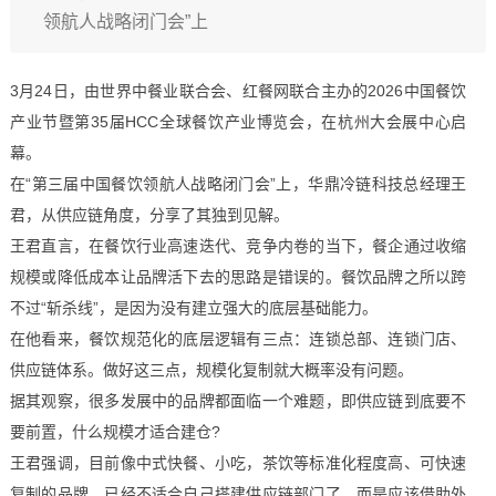
领航人战略闭门会”上
3月24日，由世界中餐业联合会、红餐网联合主办的2026中国餐饮
产业节暨第35届HCC全球餐饮产业博览会，在杭州大会展中心启
幕。
在“第三届中国餐饮领航人战略闭门会”上，华鼎冷链科技总经理王
君，从供应链角度，分享了其独到见解。
王君直言，在餐饮行业高速迭代、竞争内卷的当下，餐企通过收缩
规模或降低成本让品牌活下去的思路是错误的。餐饮品牌之所以跨
不过“斩杀线”，是因为没有建立强大的底层基础能力。
在他看来，餐饮规范化的底层逻辑有三点：连锁总部、连锁门店、
供应链体系。做好这三点，规模化复制就大概率没有问题。
据其观察，很多发展中的品牌都面临一个难题，即供应链到底要不
要前置，什么规模才适合建仓?
王君强调，目前像中式快餐、小吃，茶饮等标准化程度高、可快速
复制的品牌，已经不适合自己搭建供应链部门了，而是应该借助外