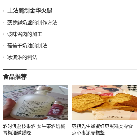
土法腌制金华火腿
菠萝鲜奶盏的制作方法
豉味酱肉的加工
葡萄干奶油的制法
冰淇淋的制法
食品推荐
酒时浪荔枝果酒 女生茶酒奶桃
枣粮先生蜂蜜红枣蛋糕类零食
青梅酒微醺晚
点心枣泥枣糕整