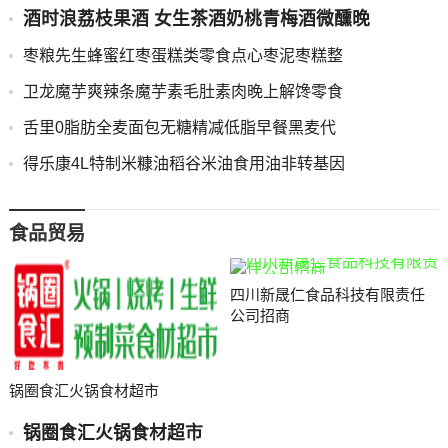
酒时浪荔枝果酒 女生茶酒奶桃青梅酒微醺晚
枣粮先生蜂蜜红枣蛋糕类零食点心枣泥枣糕整
卫龙魔芋爽辣条魔芋素毛肚素肉晚上解馋零食
舌里0脂肪全麦面包无糖精减低脂早餐黑麦代
得乐康4L特制米糠油稻谷米油食用油非转基因
食品贸易
四川新晟仁食品科技有限责任
公司招商
锅圈食汇火锅食材超市
锅圈食汇火锅食材超市