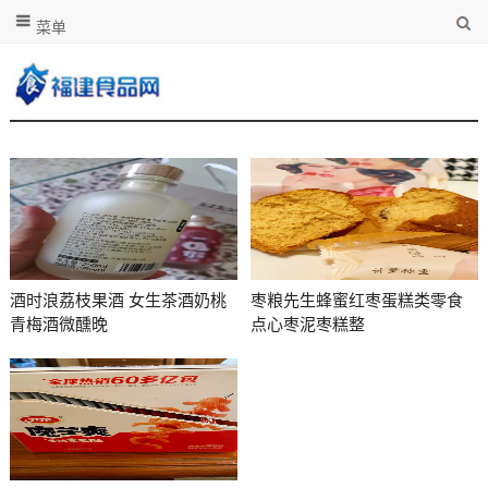
菜单
酒时浪荔枝果酒 女生茶酒奶桃
枣粮先生蜂蜜红枣蛋糕类零食
青梅酒微醺晚
点心枣泥枣糕整
云洱雾山泉水：深岩涌泉，天然弱碱好水